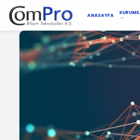
İçeriğe
atla
KURUMS
ANASAYFA