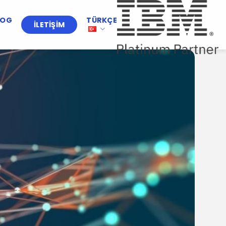
LOG
TÜRKÇE
İLETIŞIM