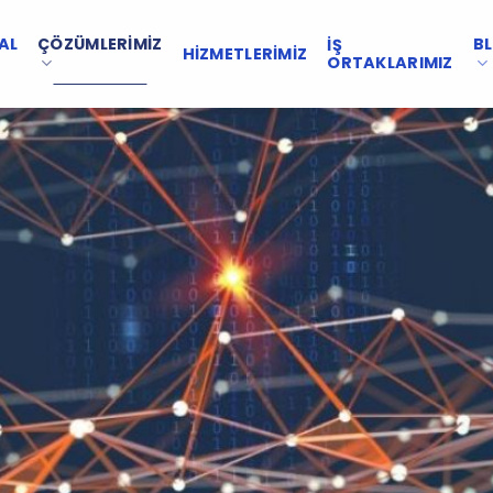
AL
ÇÖZÜMLERIMIZ
B
İŞ
HIZMETLERIMIZ
ORTAKLARIMIZ