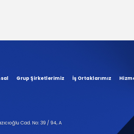
sal
Grup Şirketlerimiz
İş Ortaklarımız
Hizme
zıcıoğlu Cad. No: 39 / 94, A